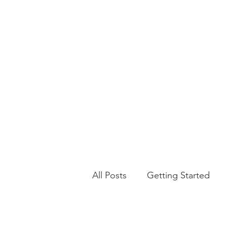
​宗教法人
我孫子バプテスト教会（千葉県我孫
Abiko Baptist Church
（宣教バプテスト／日本バプテスト連合）
All Posts
Getting Started